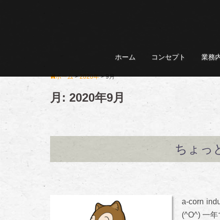
コ
ン
テ
ン
ホーム
コンセプト
業務
ツ
へ
ホーム
>
2020年
>
9月
ス
月:
2020年9月
キ
ッ
プ
ちょっ
a-cor
(^O^) 