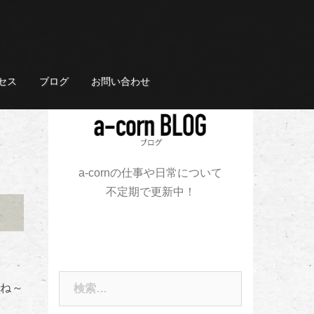
セス
ブログ
お問い合わせ
a-cornの仕事や日常について
不定期で更新中！
検
たね～
索: