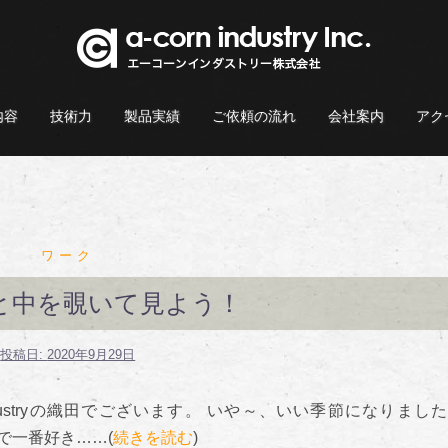
内容
技術力
製品実績
ご依頼の流れ
会社案内
アク
ワーク
と中を覗いて見よう！
投稿日:
2020年9月29日
n industryの織田でございます。 いや～、いい季節になりまし
一年で一番好き……(
続きを読む
)