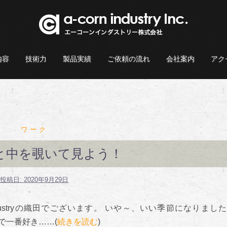
内容
技術力
製品実績
ご依頼の流れ
会社案内
アク
ワーク
と中を覗いて見よう！
投稿日:
2020年9月29日
n industryの織田でございます。 いや～、いい季節になりまし
一年で一番好き……(
続きを読む
)