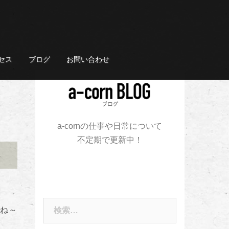
セス
ブログ
お問い合わせ
a-cornの仕事や日常について
不定期で更新中！
検
たね～
索: