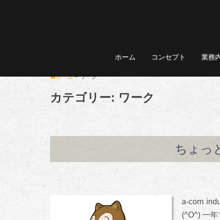
コ
ン
テ
ン
ホーム
コンセプト
業務
ツ
へ
ホーム
>
ワーク
ス
カテゴリー:
ワーク
キ
ッ
プ
ちょっ
a-cor
(^O^) 