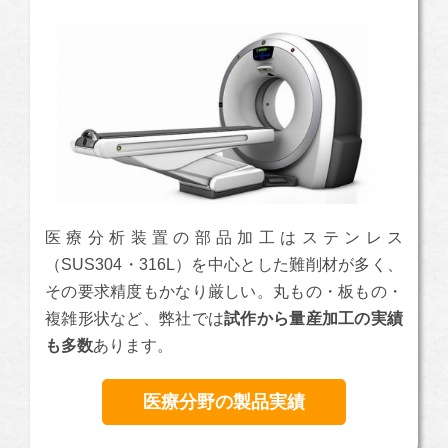
医療分析装置の部品加工はステンレス
（SUS304・316L）を中心とした難削材が多く、
その要求精度もかなり厳しい。丸もの・板もの・
複雑形状など、弊社では
試作から量産加工の実績
も多数
あります。
医療分野の製品実績