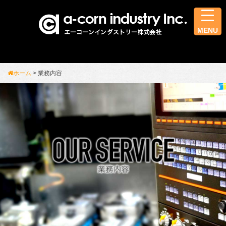
コ
ン
MENU
テ
ン
ツ
ホーム
>
業務内容
へ
ス
キ
ッ
プ