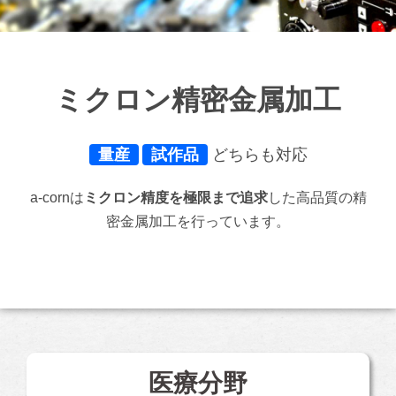
ミクロン精密金属加工
量産
試作品
どちらも対応
a-cornは
ミクロン精度を極限まで追求
した高品質の精
密金属加工を行っています。
医療分野